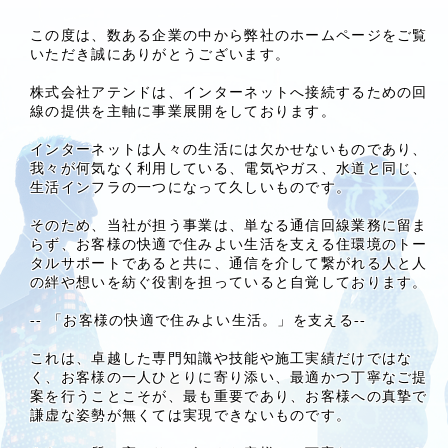
この度は、数ある企業の中から弊社のホームページをご覧
いただき誠にありがとうございます。
株式会社アテンドは、インターネットへ接続するための回
線の提供を主軸に事業展開をしております。
インターネットは人々の生活には欠かせないものであり、
我々が何気なく利用している、電気やガス、水道と同じ、
生活インフラの一つになって久しいものです。
そのため、当社が担う事業は、単なる通信回線業務に留ま
らず、お客様の快適で住みよい生活を支える住環境のトー
タルサポートであると共に、通信を介して繋がれる人と人
の絆や想いを紡ぐ役割を担っていると自覚しております。
-- 「お客様の快適で住みよい生活。」を支える--
これは、卓越した専門知識や技能や施工実績だけではな
く、お客様の一人ひとりに寄り添い、最適かつ丁寧なご提
案を行うことこそが、最も重要であり、お客様への真摯で
謙虚な姿勢が無くては実現できないものです。