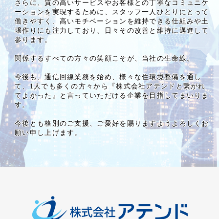
さらに、質の高いサービスやお客様との丁寧なコミュニケ
ーションを実現するために、スタッフ一人ひとりにとって
働きやすく、高いモチベーションを維持できる仕組みや土
壌作りにも注力しており、日々その改善と維持に邁進して
参ります。
関係するすべての方々の笑顔こそが、当社の生命線。
今後も、通信回線業務を始め、様々な住環境整備を通し
て、1人でも多くの方々から『株式会社アテンドと繋がれ
てよかった』と言っていただける企業を目指してまいりま
す。
今後とも格別のご支援、ご愛好を賜りますようよろしくお
願い申し上げます。